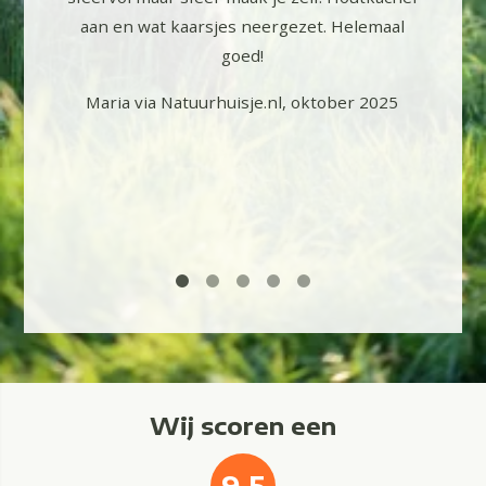
n lekker
aan en wat kaarsjes neergezet. Helemaal
n. Het
goed!
camping,
d. We
Maria via Natuurhuisje.nl, oktober 2025
g eens
2025
Wij scoren een
9.5