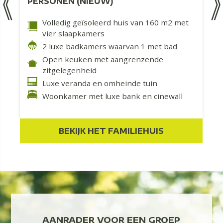
PERSONEN (NIEUW)
Volledig geïsoleerd huis van 160 m2 met
vier slaapkamers
2 luxe badkamers waarvan 1 met bad
Open keuken met aangrenzende
zitgelegenheid
Luxe veranda en omheinde tuin
Woonkamer met luxe bank en cinewall
BEKIJK HET FAMILIEHUIS
IME
AANRADER VOOR EEN GROEP
PR