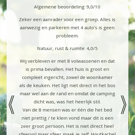
Algemene beoordeling: 9,0/10
We h
10
Zeker een aanrader voor een groep. Alles is
vak
aanwezig en parkeren met 4 auto's is geen
volwa
probleem.
Natuur, rust & ruimte: 4,0/5
zeg! We
Wij verbleven er met 8 volwassenen en dat
 gehad.
is prima bevallen. Het huis is groot en
en mooie
compleet ingericht, zowel de woonkamer
ing met
als de keuken. Het ligt niet direct in het bos
en fijne
maar wel aan de rand en omdat de camping
tingen
dicht was, was het heerlijk stil.
ich wat
Van de 8 mensen was er één die het bed
naar (?)
niet prettig / te klein vond maar dit is een
 via de
zeer groot persoon. Het is niet direct heel
 voor ons
sfeervol maar sfeer maak je zelf. Houtkachel