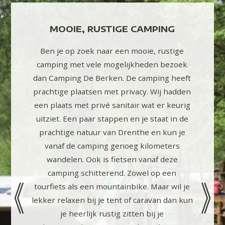
UIME
MOOIE, RUSTIGE CAMPING
FIJN
ITAIR
Ben je op zoek naar een mooie, rustige
, schoon
camping met vele mogelijkheden bezoek
Het is h
a-afvoer-
dan Camping De Berken. De camping heeft
Rondo
Meer dan
prachtige plaatsen met privacy. Wij hadden
prach
tes.
een plaats met privé sanitair wat er keurig
uitziet. Een paar stappen en je staat in de
prachtige natuur van Drenthe en kun je
vanaf de camping genoeg kilometers
wandelen. Ook is fietsen vanaf deze
camping schitterend. Zowel op een
tourfiets als een mountainbike. Maar wil je
lekker relaxen bij je tent of caravan dan kun
je heerlijk rustig zitten bij je