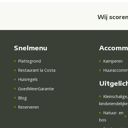
Wij score
Snelmenu
Accomm
Plattegrond
Kamperen
Restaurant la Costa
Huuraccomm
Huisregels
Uitgelic
GoedWeerGarantie
Kleinschalige
Blog
kindvriendelijk
Reserveren
Natuur-
en
bos