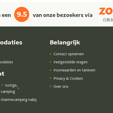
9.5
n een
van onze bezoekers via
(
146
b
odaties
Belangrijk
Contact opnemen
odaties
Veelgestelde vragen
Voorwaarden en tarieven
ht
Privacy & Cookies
,
rustige
,
Over ons
e camping
charmecamping nabij