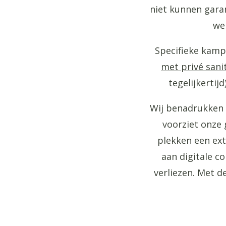
niet kunnen gara
we 
Specifieke kamp
met privé sani
tegelijkertij
Wij benadrukken 
voorziet onze 
plekken een ex
aan digitale c
verliezen. Met d