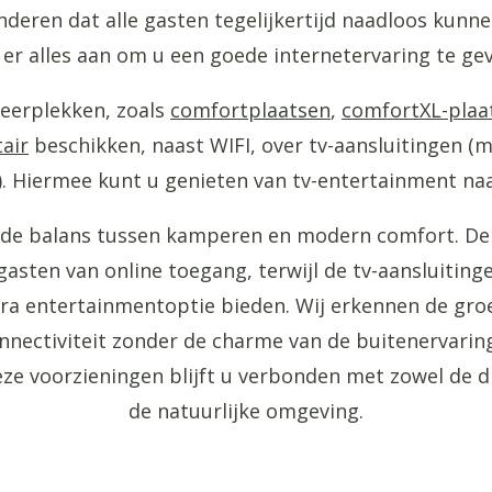
nderen dat alle gasten tegelijkertijd naadloos kunn
er alles aan om u een goede internetervaring te ge
eerplekken, zoals
comfortplaatsen
,
comfortXL-plaa
tair
beschikken, naast WIFI, over tv-aansluitingen (m
d). Hiermee kunt u genieten van tv-entertainment na
de balans tussen kamperen en modern comfort. De
gasten van online toegang, terwijl de tv-aansluitin
tra entertainmentoptie bieden. Wij erkennen de gro
onnectiviteit zonder de charme van de buitenervaring
eze voorzieningen blijft u verbonden met zowel de di
de natuurlijke omgeving.