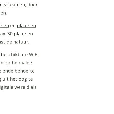
en streamen, doen
ven.
tsen
en
plaatsen
ax. 30 plaatsen
ast de natuur.
 beschikbare WIFI
gen op bepaalde
eiende behoefte
 uit het oog te
gitale wereld als