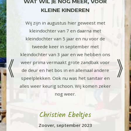
OOR
WAT WIL JE NOG MEER, VOOR
NDEREN
KLEINE KINDEREN
We ware
Een fi
en met
Wij zijn in augustus hier geweest met
jaar of
ie team.
kleindochter van 7 en daarna met
een ind
 plekken
kleindochter van 5 jaar en nu voor de
echt le
n de
tweede keer in september met
11. Ver
hillende
kleindochter van 3 jaar en we hebben ons
person
oilet
weer prima vermaakt grote zandbak voor
Voor kin
den.
de deur en het bos in en allemaal andere
een ma
n prima
speelplekken. Ook nu was het sanitair en
mooie b
 Veel
alles weer keurig schoon. Wij komen zeker
zou d
nog weer.
t
Christien Ebeltjes
Zoover, september 2023