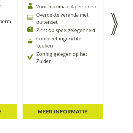
n
Gesc
Voor maximaal 4 personen
per
Overdekte veranda met
cherm
Ruim
buitenset
gede
Zicht op speelgelegenheid
Mast
Compleet ingerichte
boxs
keuken
Keuk
Zonnig gelegen op het
de v
Zuiden
Uitz
spee
E
MEER INFORMATIE
ME