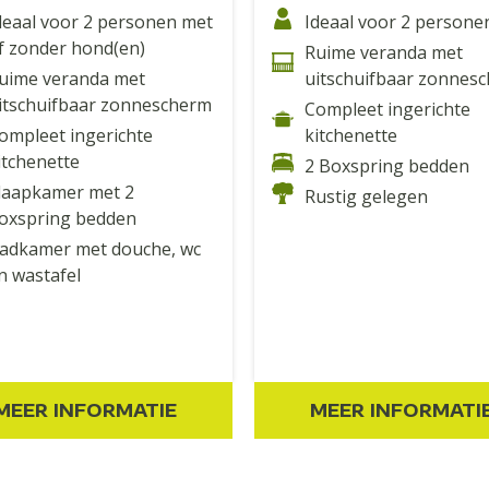
deaal voor 2 personen met
Ideaal voor 2 persone
f zonder hond(en)
Ruime veranda met
uime veranda met
uitschuifbaar zonnes
itschuifbaar zonnescherm
Compleet ingerichte
ompleet ingerichte
kitchenette
itchenette
2 Boxspring bedden
laapkamer met 2
Rustig gelegen
oxspring bedden
adkamer met douche, wc
n wastafel
MEER INFORMATIE
MEER INFORMATI