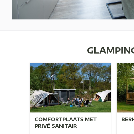
GLAMPING
COMFORTPLAATS MET
BER
0
PRIVÉ SANITAIR
)