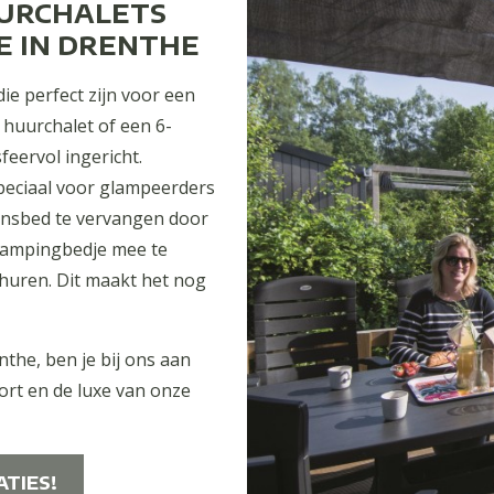
UURCHALETS
E IN DRENTHE
e perfect zijn voor een
 huurchalet of een 6-
feervol ingericht.
Speciaal voor glampeerders
onsbed te vervangen door
 campingbedje mee te
huren. Dit maakt het nog
the, ben je bij ons aan
ort en de luxe van onze
TIES!