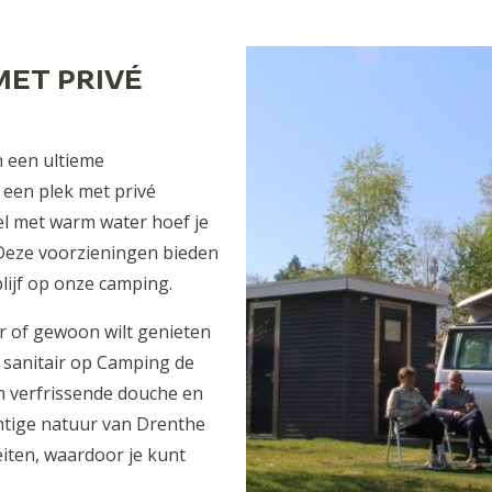
MET PRIVÉ
 een ultieme
 een plek met privé
fel met warm water hoef je
 Deze voorzieningen bieden
blijf op onze camping.
ur of gewoon wilt genieten
é sanitair op Camping de
en verfrissende douche en
chtige natuur van Drenthe
eiten, waardoor je kunt