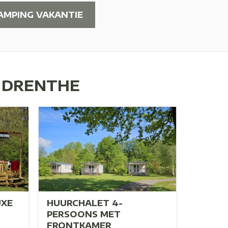
AMPING VAKANTIE
N DRENTHE
UXE
HUURCHALET 4-
HUURC
PERSOONS MET
PERSO
FRONTKAMER