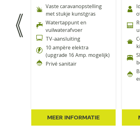
Vaste caravanopstelling
I
 huis
met stukje kunstgras
o
r
Watertappunt en
R
vuilwaterafvoer
u
waarvan
TV-aansluiting
C
k
10 ampère elektra
(upgrade 16 Amp. mogelijk)
S
b
Privé sanitair
mheinde
B
e
xe bank
IEHUIS
MEER INFORMATIE