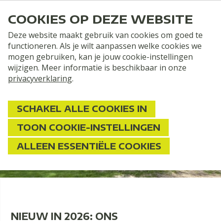
COOKIES OP DEZE WEBSITE
Deze website maakt gebruik van cookies om goed te
functioneren. Als je wilt aanpassen welke cookies we
mogen gebruiken, kan je jouw cookie-instellingen
wijzigen. Meer informatie is beschikbaar in onze
privacyverklaring
.
SCHAKEL ALLE COOKIES IN
Nieuw in 2026: ons
TOON COOKIE-INSTELLINGEN
natuurkampeerveld
ALLEEN ESSENTIËLE COOKIES
NIEUW IN 2026: ONS