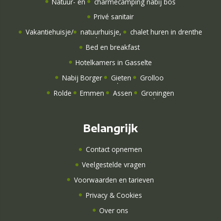
Natuur-
en
charmecamping nabij bos
Privé sanitair
Vakantiehuisje
/
natuurhuisje
,
chalet huren in drenthe
Bed en breakfast
Hotelkamers
in Gasselte
Nabij Borger
Gieten
Grolloo
Rolde
Emmen
Assen
Groningen
Belangrijk
Contact opnemen
Veelgestelde vragen
Voorwaarden en tarieven
Privacy & Cookies
Over ons