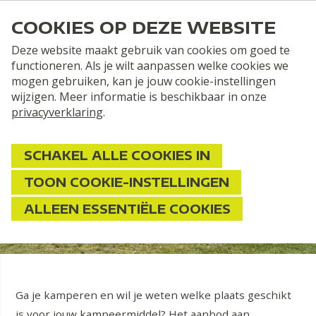
COOKIES OP DEZE WEBSITE
Deze website maakt gebruik van cookies om goed te
functioneren. Als je wilt aanpassen welke cookies we
mogen gebruiken, kan je jouw cookie-instellingen
wijzigen. Meer informatie is beschikbaar in onze
privacyverklaring
.
SCHAKEL ALLE COOKIES IN
Twijfel je welke kampeerplaats
TOON COOKIE-INSTELLINGEN
bij jouw kampeermiddel past?
ALLEEN ESSENTIËLE COOKIES
Ga je kamperen en wil je weten welke plaats geschikt
is voor jouw kampeermiddel? Het aanbod aan