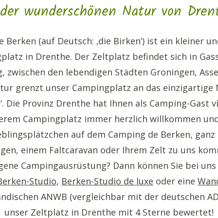
 der wunderschönen Natur von Dren
Berken (auf Deutsch: ‚die Birken‘) ist ein kleiner u
latz in Drenthe. Der Zeltplatz befindet sich in Gass
, zwischen den lebendigen Städten Groningen, Ass
atur grenzt unser Campingplatz an das einzigartige 
 Die Provinz Drenthe hat Ihnen als Camping-Gast vie
serem Campingplatz immer herzlich willkommen und
eblingsplätzchen auf dem Camping de Berken, ganz g
en, einem Faltcaravan oder Ihrem Zelt zu uns kom
igene Campingausrüstung? Dann können Sie bei uns 
Berken-Studio
,
Berken-Studio de luxe
oder eine
Wand
ändischen ANWB (vergleichbar mit der deutschen A
unser Zeltplatz in Drenthe mit 4 Sterne bewertet!