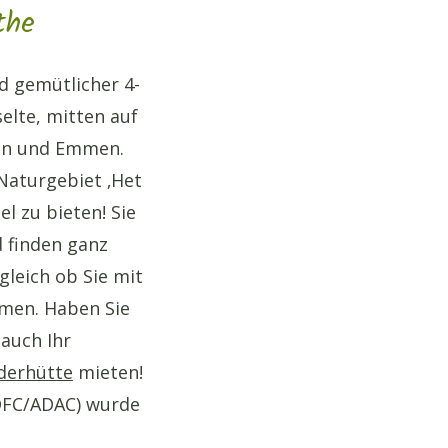
the
nd gemütlicher 4-
elte, mitten auf
en und Emmen.
Naturgebiet ‚Het
l zu bieten! Sie
 finden ganz
leich ob Sie mit
men. Haben Sie
auch Ihr
erhütte
mieten!
DFC/ADAC) wurde