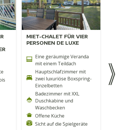
ER
MIET-CHALET FÜR VIER
MIET-C
PERSONEN DE LUXE
PERSO
ER
Eine geräumige Veranda
eine
mit einem Teildach
mit 
Son
te
Hauptschlafzimmer mit
zwei luxuriöse Boxspring-
Sich
bis
Einzelbetten
Idea
Badezimmer mit XXL
Wohn
Duschkabine und
Tisc
Waschbecken
Bade
Offene Küche
Dusc
Sicht auf die Spielgeräte
Was