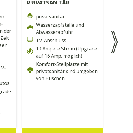
PRIVATSANITÄR
en
privatsanitär
Natü
n-
Spie
Wasserzapfstelle und
n der
Abwasserabfuhr
Eige
)Zelt
TV-Anschluss
Auto
asen
Camp
10 Ampere Strom (Upgrade
auf 16 Amp. möglich)
Zent
Wass
Komfort-Stellplätze mit
TV-
privatsanitär sind umgeben
10 A
von Büschen
(ver
utos
grade
g