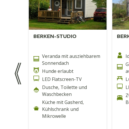
BERKEN-STUDIO
BER
icktisch
Veranda mit ausziehbarem
I
Sonnendach
G
Hunde erlaubt
a
 mit
LED Flatscreen-TV
L
ier
Dusche, Toilette und
L
samt
Waschbecken
Z
Brennern
Küche mit Gasherd,
B
en, vier
Kühlschrank und
Mikrowelle