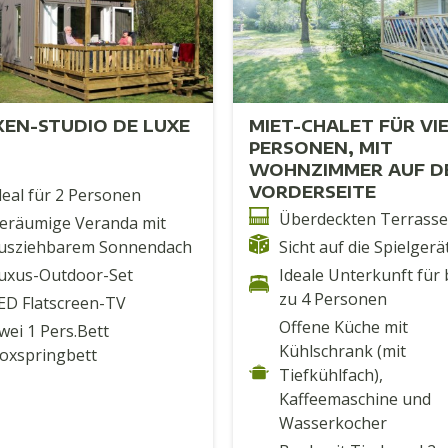
KEN-STUDIO DE LUXE
MIET-CHALET FÜR VI
PERSONEN, MIT
WOHNZIMMER AUF D
VORDERSEITE
deal für 2 Personen
Überdeckten Terrasse
eräumige Veranda mit
usziehbarem Sonnendach
Sicht auf die Spielgerä
uxus-Outdoor-Set
Ideale Unterkunft für 
zu 4 Personen
ED Flatscreen-TV
Offene Küche mit
wei 1 Pers.Bett
Kühlschrank (mit
oxspringbett
Tiefkühlfach),
Kaffeemaschine und
Wasserkocher