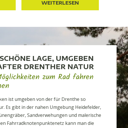
WEITERLESEN
W
SCHÖNE LAGE, UMGEBEN
FTER DRENTHER NATUR
 Möglichkeiten zum Rad fahren
hen
ken ist umgeben von der für Drenthe so
ur. Es gibt in der nahen Umgebung Heidefelder,
Hünengräber, Sandverwehungen und malerische
chen Fahrradknotenpunktenetz kann man die