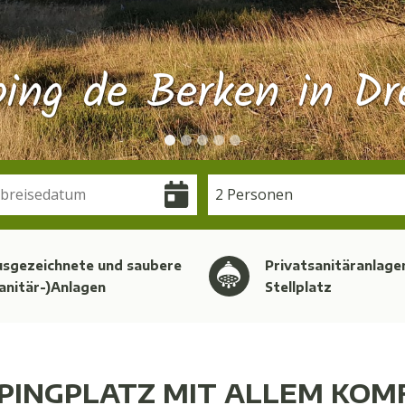
ing de Berken in Dr
2 Personen
usgezeichnete und saubere
Privatsanitäranlage
anitär-)Anlagen
Stellplatz
PINGPLATZ MIT ALLEM KOM