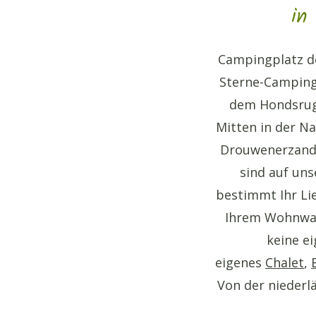
in
Campingplatz de 
Sterne-Campingp
dem Hondsrug
Mitten in der N
Drouwenerzand‘.
sind auf un
bestimmt Ihr Li
Ihrem Wohnwag
keine e
eigenes
Chalet
,
Von der niederl