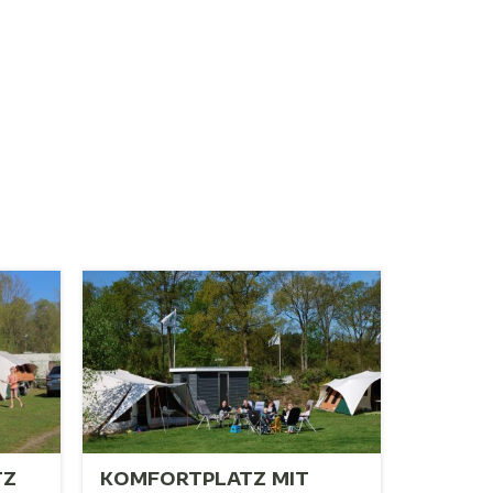
TZ
KOMFORTPLATZ MIT
ZELTP