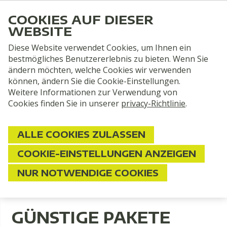
COOKIES AUF DIESER
WEBSITE
Diese Website verwendet Cookies, um Ihnen ein
bestmögliches Benutzererlebnis zu bieten. Wenn Sie
ändern möchten, welche Cookies wir verwenden
können, ändern Sie die Cookie-Einstellungen.
Weitere Informationen zur Verwendung von
Cookies finden Sie in unserer
privacy-Richtlinie
.
2 Personen
ALLE COOKIES ZULASSEN
COOKIE-EINSTELLUNGEN ANZEIGEN
SUCHE
NUR NOTWENDIGE COOKIES
Home
Angebote
Arrangements
GÜNSTIGE PAKETE