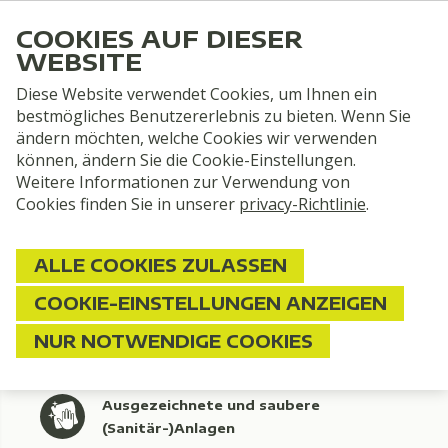
COOKIES AUF DIESER
WEBSITE
Diese Website verwendet Cookies, um Ihnen ein
bestmögliches Benutzererlebnis zu bieten. Wenn Sie
ändern möchten, welche Cookies wir verwenden
können, ändern Sie die Cookie-Einstellungen.
Weitere Informationen zur Verwendung von
Cookies finden Sie in unserer
privacy-Richtlinie
.
ALLE COOKIES ZULASSEN
COOKIE-EINSTELLUNGEN ANZEIGEN
NUR NOTWENDIGE COOKIES
Eine wunderschöne Lage, umgeben von
traumhafter Drenther Natur
Ausgezeichnete und saubere
(Sanitär-)Anlagen