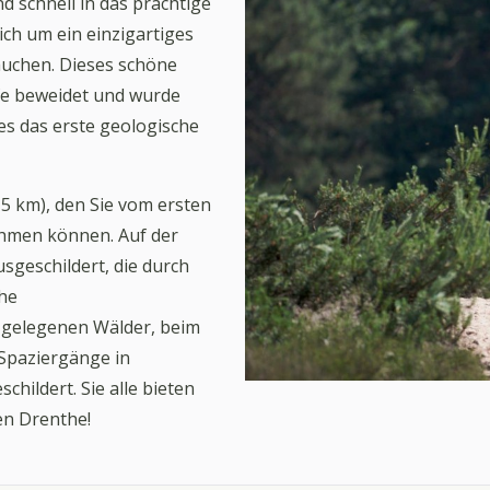
 schnell in das prächtige
ch um ein einzigartiges
äuchen. Dieses schöne
fe beweidet und wurde
es das erste geologische
,5 km), den Sie vom ersten
hmen können. Auf der
sgeschildert, die durch
the
e gelegenen Wälder, beim
Spaziergänge in
hildert. Sie alle bieten
en Drenthe!