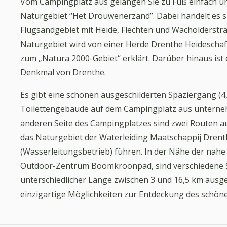
Vom Campingplatz aus gelangen Sie zu Fuß einfach und
Naturgebiet “Het Drouwenerzand”. Dabei handelt es si
Flugsandgebiet mit Heide, Flechten und Wacholderstr
Naturgebiet wird von einer Herde Drenthe Heidescha
zum „Natura 2000-Gebiet“ erklärt. Darüber hinaus ist 
Denkmal von Drenthe.
Es gibt eine schönen ausgeschilderten Spaziergang (4
Toilettengebäude auf dem Campingplatz aus unterne
anderen Seite des Campingplatzes sind zwei Routen au
das Naturgebiet der Waterleiding Maatschappij Dren
(Wasserleitungsbetrieb) führen. In der Nähe der nah
Outdoor-Zentrum Boomkroonpad, sind verschiedene 
unterschiedlicher Länge zwischen 3 und 16,5 km ausgesc
einzigartige Möglichkeiten zur Entdeckung des schön