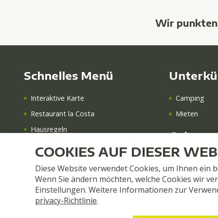
Wir punkten
Schnelles Menü
Unterkü
Interaktive Karte
Camping
Restaurant la Costa
Mieten
Hausregeln
Gekennz
GutWetterGarantie
COOKIES AUF DIESER WEB
Übernachtun
Nachrichten
Diese Website verwendet Cookies, um Ihnen ein b
Blues Fest Gr
Buchen
Wenn Sie ändern möchten, welche Cookies wir ve
Einstellungen. Weitere Informationen zur Verwen
Kostenlose
privacy-Richtlinie
.