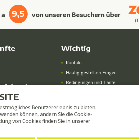
9,5
 a
von unseren Besuchern über
(
1
nfte
Wichtig
Kontakt
Häufig gestellten Fragen
Bedingungen und Tarife
eichnet
Datenschutz und cookies
SITE
g und Frühstück
Über uns
estmögliches Benutzererlebnis zu bieten.
ollo
rwenden können, ändern Sie die Cookie-
dung von Cookies finden Sie in unserer
s WLAN