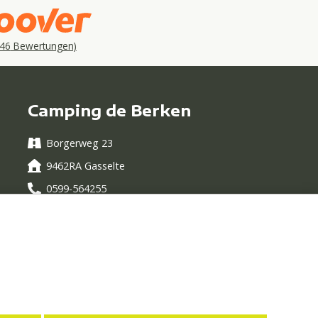
46
Bewertungen)
Camping de Berken
Borgerweg 23
9462RA Gasselte
0599-564255
info@campingdeberken.nl
Geöffnet von
1. April - 27 September 2026