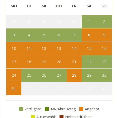
MO
DI
MI
DO
FR
SA
SO
27
28
29
30
31
1
2
3
4
5
6
7
8
9
10
11
12
13
14
15
16
17
18
19
20
21
22
23
24
25
26
27
28
29
30
31
1
2
3
4
5
6
Verfügbar
An-/Abreisetag
Angebot
Ausgewählt
Nicht verfügbar