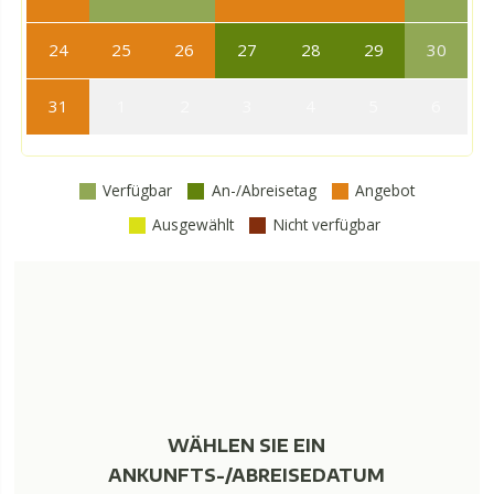
24
25
26
27
28
29
30
31
1
2
3
4
5
6
Verfügbar
An-/Abreisetag
Angebot
Ausgewählt
Nicht verfügbar
WÄHLEN SIE EIN
ANKUNFTS-/ABREISEDATUM