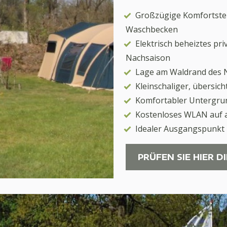
Großzügige Komfortstell
Waschbecken
Elektrisch beheiztes pr
Nachsaison
Lage am Waldrand des 
Kleinschaliger, übersic
Komfortabler Untergrun
Kostenloses WLAN auf al
Idealer Ausgangspunkt
PRÜFEN SIE HIER D