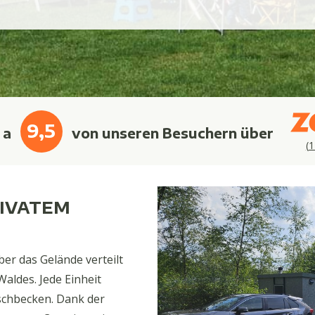
9,5
 a
von unseren Besuchern über
(
1
RIVATEM
ber das Gelände verteilt
aldes. Jede Einheit
aschbecken. Dank der