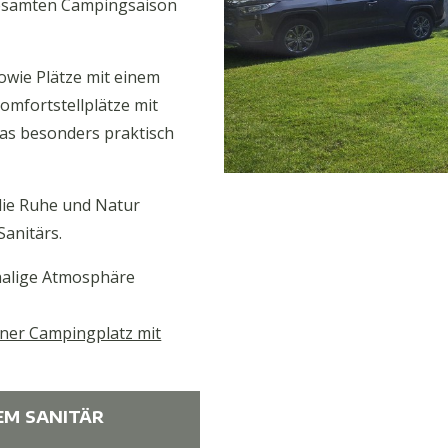
 gesamten Campingsaison
sowie Plätze mit einem
omfortstellplätze mit
was besonders praktisch
 die Ruhe und Natur
anitärs.
chalige Atmosphäre
iner Campingplatz mit
EM SANITÄR