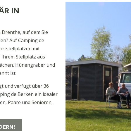
ÄR IN
 Drenthe, auf dem Sie
nen? Auf Camping de
rtstellplätzen mit
Ihrem Stellplatz aus
flächen, Hünengräber und
nnt ist.
gt und verfügt über 36
mping de Berken ein idealer
en, Paare und Senioren,
DERN!