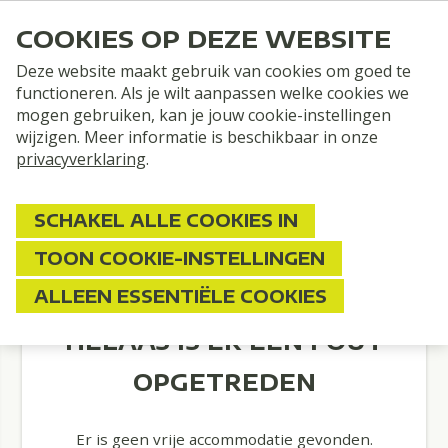
COOKIES OP DEZE WEBSITE
Deze website maakt gebruik van cookies om goed te
functioneren. Als je wilt aanpassen welke cookies we
mogen gebruiken, kan je jouw cookie-instellingen
van
13 mei 2026
tot
26 mei 2026
wijzigen. Meer informatie is beschikbaar in onze
privacyverklaring
.
+ Bekijk details
Totaalprijs
SCHAKEL ALLE COOKIES IN
BOEK HIER JE VAKANTIE!
TOON COOKIE-INSTELLINGEN
ALLEEN ESSENTIËLE COOKIES
HELAAS IS ER EEN FOUT
OPGETREDEN
Er is geen vrije accommodatie gevonden.