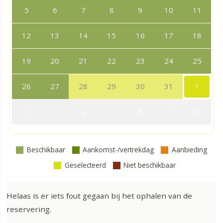
5
6
7
8
9
10
11
12
13
14
15
16
17
18
19
20
21
22
23
24
25
26
27
28
29
30
31
1
2
3
4
5
6
7
8
Beschikbaar
Aankomst-/vertrekdag
Aanbieding
Geselecteerd
Niet beschikbaar
Helaas is er iets fout gegaan bij het ophalen van de
reservering.