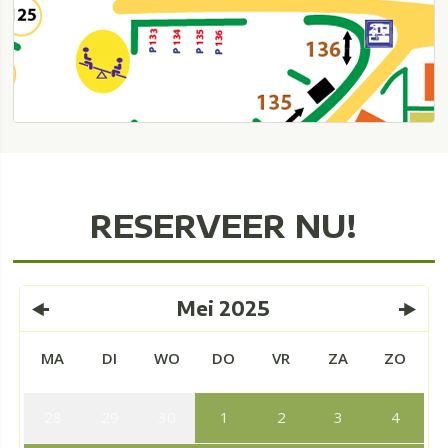
RESERVEER NU!
Mei
2025
MA
DI
WO
DO
VR
ZA
ZO
28
29
30
1
2
3
4